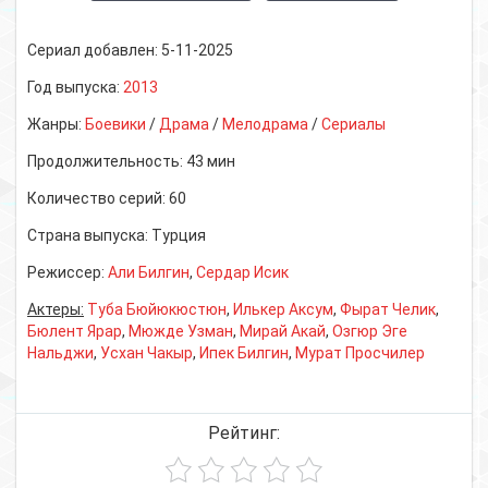
Сериал добавлен:
5-11-2025
Год выпуска:
2013
Жанры:
Боевики
/
Драма
/
Мелодрама
/
Сериалы
Продолжительность:
43 мин
Количество серий:
60
Страна выпуска:
Турция
Режиссер:
Али Билгин
,
Сердар Исик
Актеры:
Туба Бюйюкюстюн
,
Илькер Аксум
,
Фырат Челик
,
Бюлент Ярар
,
Мюжде Узман
,
Мирай Акай
,
Озгюр Эге
Нальджи
,
Усхан Чакыр
,
Ипек Билгин
,
Мурат Просчилер
Рейтинг: