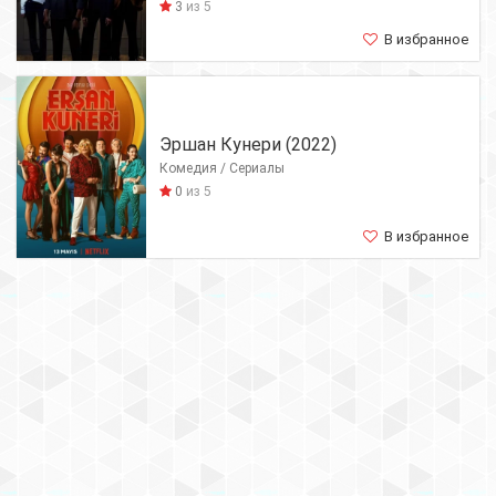
3
из 5
В избранное
Эршан Кунери (2022)
Комедия / Сериалы
0
из 5
В избранное