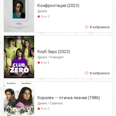
Конфронтация (2023)
Драма
0
из 5
В избранное
Клуб Зеро (2023)
Драма / Комедия
0
из 5
В избранное
Королёк — птичка певчая (1986)
Драма / Сериалы
5
из 5