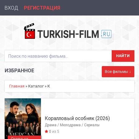
ВХОД
РЕГИСТРАЦИЯ
ИЗБРАННОЕ
Все фильмы ↓
Главная
» Каталог » К
Коралловый особняк (2026)
Драма / Мелодрама / Сериалы
0
из 5
Скоро на