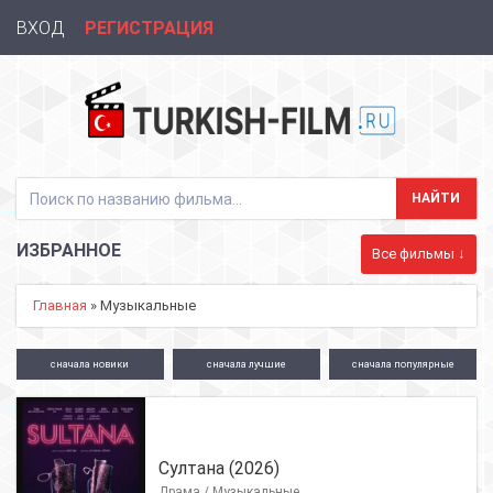
ВХОД
РЕГИСТРАЦИЯ
ИЗБРАННОЕ
Все фильмы ↓
Главная
» Музыкальные
сначала
новики
сначала
лучшие
сначала
популярные
Султана (2026)
Драма / Музыкальные