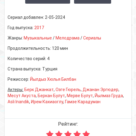
Сериал добавлен:
2-05-2024
Год выпуска:
2017
Жанры:
Музыкальные
/
Мелодрама
/
Сериалы
Продолжительность:
120 мин
Количество серий:
4
Страна выпуска:
Турция
Режиссер:
Йылдыз Хюлья Билбан
Актеры:
Берк Джанкат
,
Озге Гюрель
,
Джанан Эргюдер
,
Месут Акуста
,
Беркан Булут
,
Мерве Булут
,
Йылмаз Груда
,
Asli Inandik
,
Ирем Кахиаоглу
,
Гамзе Карадуман
Рейтинг: