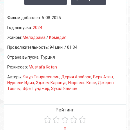
Фильм добавлен:
5-08-2025
Год выпуска:
2024
Жанры:
Мелодрама
/
Комедия
Продолжительность:
94 мин. / 01:34
Страна выпуска:
Турция
Режиссер:
Mustafa Kotan
Актеры:
Ямур Танрисевсин
,
Дерия Алабора
,
Берк Атан
,
Нурсели Идиз
,
Эджем Каравуз
,
Нюрсель Кёсе
,
Джерен
Ташчы
,
Эфе Тунджер
,
Зухал Яльчин
Рейтинг:
0