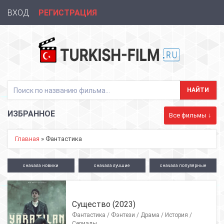
ВХОД
РЕГИСТРАЦИЯ
ИЗБРАННОЕ
Все фильмы ↓
Главная
» Фантастика
сначала
новики
сначала
лучшие
сначала
популярные
Существо (2023)
Фантастика / Фэнтези / Драма / История /
Сериалы