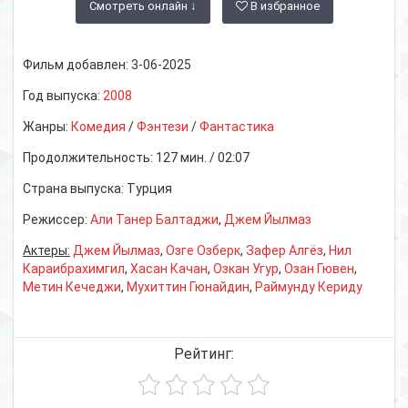
Смотреть онлайн ↓
В избранное
Фильм добавлен:
3-06-2025
Год выпуска:
2008
Жанры:
Комедия
/
Фэнтези
/
Фантастика
Продолжительность:
127 мин. / 02:07
Страна выпуска:
Турция
Режиссер:
Али Танер Балтаджи
,
Джем Йылмаз
Актеры:
Джем Йылмаз
,
Озге Озберк
,
Зафер Алгёз
,
Нил
Караибрахимгил
,
Хасан Качан
,
Озкан Угур
,
Озан Гювен
,
Метин Кечеджи
,
Мухиттин Гюнайдин
,
Раймунду Кериду
Рейтинг: