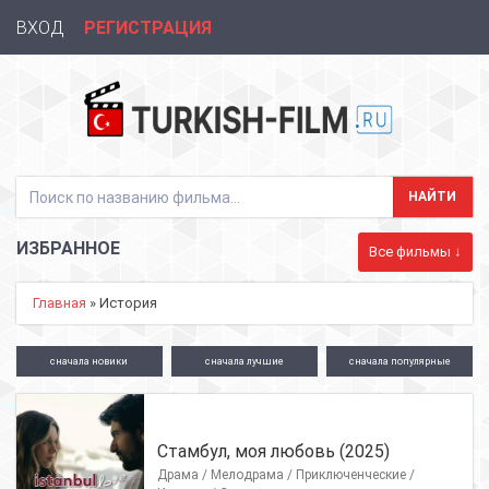
ВХОД
РЕГИСТРАЦИЯ
ИЗБРАННОЕ
Все фильмы ↓
Главная
» История
сначала
новики
сначала
лучшие
сначала
популярные
Стамбул, моя любовь (2025)
Драма / Мелодрама / Приключенческие /