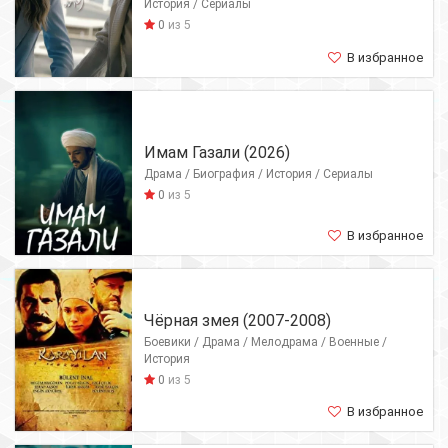
История / Сериалы
0
из 5
В избранное
Имам Газали (2026)
Драма / Биография / История / Сериалы
0
из 5
В избранное
Чёрная змея (2007-2008)
Боевики / Драма / Мелодрама / Военные /
История
0
из 5
В избранное