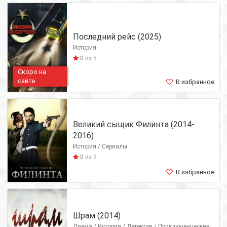
Последний рейс (2025)
История
0
из 5
Скоро на
сайте
В избранное
Великий сыщик Филинта (2014-
2016)
История / Сериалы
0
из 5
В избранное
Шрам (2014)
Драма / История / Детектив / Приключенческие