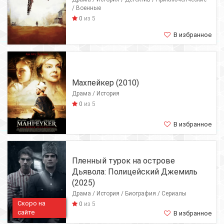
/ Военные
0
из 5
В избранное
Махпейкер (2010)
Драма / История
0
из 5
В избранное
Пленный турок на острове
Дьявола: Полицейский Джемиль
(2025)
Драма / История / Биография / Сериалы
Скоро на
0
из 5
сайте
В избранное