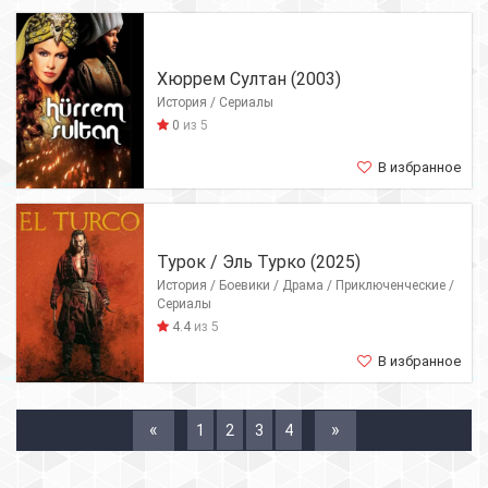
Хюррем Султан (2003)
История / Сериалы
0
из 5
В избранное
Турок / Эль Турко (2025)
История / Боевики / Драма / Приключенческие /
Сериалы
4.4
из 5
В избранное
«
»
1
2
3
4