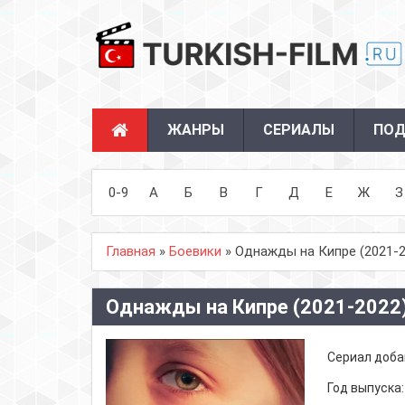
ЖАНРЫ
СЕРИАЛЫ
ПОД
0-9
А
Б
В
Г
Д
Е
Ж
З
Главная
»
Боевики
» Однажды на Кипре (2021-2
Однажды на Кипре (2021-2022
Сериал доба
Год выпуска