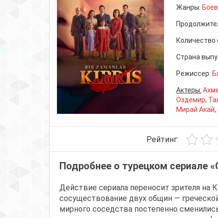
Жанры:
Боев
Продолжите
Количество 
Страна выпу
Режиссер:
Б
Актеры:
Ахме
Оздемир
,
Та
Мирай Акай
,
Рейтинг:
Подробнее о турецком сериале 
Действие сериала переносит зрителя на Ки
сосуществование двух общин — греческой
мирного соседства постепенно сменилис