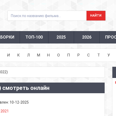
БОРКИ
ТОП-100
2025
2026
ПРО
И
К
Л
М
Н
О
П
Р
С
Т
У
022)
) смотреть онлайн
влен:
10-12-2025
:
2021