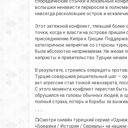
спорадические стычки и локальные конф
вспышки ненависти переросли в полнома
навсегда расколовшее остров и искалечи
Этот затяжной конфликт, тлевший более о
точки, когда к власти на острове пришли
присоединение Кипра к Греции. Поддержа
категоричное неприятие со стороны туре
была абсолютно неприемлема. Не желая по
киприоты и правительство Турции начали
В результате, стремясь опередить против
Турция совершила решительный шаг — орг
акт агрессии стал точкой невозврата, пос
С этого момента конфликт перестал быть
обрушился на головы обычных людей, в о
полный страха, потерь и борьбы за выжив
- - -
📺Смотри онлайн турецкий сериал «Однаж
«Боевики / История / Сериалы» на нашем 