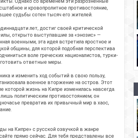
ликты. Однако со временем эти разрозненные
сштабное и кровопролитное противостояние,
вшее судьбы сотен тысяч его жителей.
диннадцати лет, достиг своей критической
 силы, открыто выступавшие за «энозис» —
нная военными, эта идея встретила яростное и
цкой общины, для которой подобная перспектива
дчиниться воле греческих националистов, турки-
 готовить ответные меры.
ника и изменить ход событий в свою пользу,
анизовала военное вторжение на остров. Этот
ле которой жизнь на Кипре изменилась навсегда.
 лишь политическим противостоянием; он
дночасье превратив их привычный мир в хаос,
ание.
ды на Кипре» с русской озвучкой в жанре
сайте прямо сейчас. Для тебя представлены все