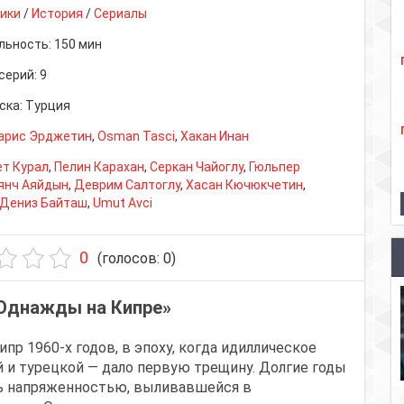
ики
/
История
/
Сериалы
льность:
150 мин
серий:
9
ска:
Турция
арис Эрджетин
,
Osman Tasci
,
Хакан Инан
т Курал
,
Пелин Карахан
,
Серкан Чайоглу
,
Гюльпер
янч Аяйдын
,
Деврим Салтоглу
,
Хасан Кючюкчетин
,
Дениз Байташ
,
Umut Avci
0
(голосов:
0
)
«Однажды на Кипре»
пр 1960-х годов, в эпоху, когда идиллическое
 и турецкой — дало первую трещину. Долгие годы
ь напряженностью, выливавшейся в