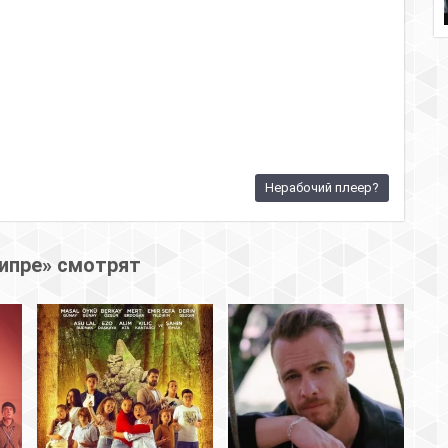
Нерабочий плеер?
ипре» смотрят