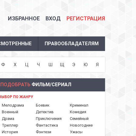
ИЗБРАННОЕ
ВХОД
РЕГИСТРАЦИЯ
СМОТРЕННЫЕ
ПРАВООБЛАДАТЕЛЯМ
Ф
Х
Ц
Ч
Ш
Щ
Э
Ю
Я
ПОДОБРАТЬ
ФИЛЬМ/СЕРИАЛ
ВЫБОР ПО ЖАНРУ
Мелодрама
Боевик
Криминал
Военный
Детектив
Комедия
Драма
Приключения
Семейный
Триллер
Фантастика
Новогодние
История
Фэнтези
Ужасы