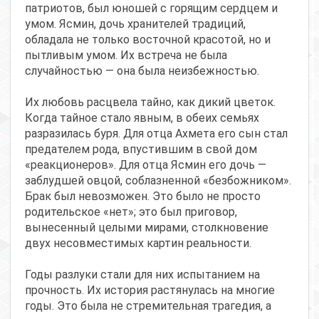
патриотов, был юношей с горящим сердцем и
умом. Ясмин, дочь хранителей традиций,
обладала не только восточной красотой, но и
пытливым умом. Их встреча не была
случайностью — она была неизбежностью.
Их любовь расцвела тайно, как дикий цветок.
Когда тайное стало явным, в обеих семьях
разразилась буря. Для отца Ахмета его сын стал
предателем рода, впустившим в свой дом
«реакционеров». Для отца Ясмин его дочь —
заблудшей овцой, соблазненной «безбожником».
Брак был невозможен. Это было не просто
родительское «нет»; это был приговор,
вынесенный целыми мирами, столкновение
двух несовместимых картин реальности.
Годы разлуки стали для них испытанием на
прочность. Их история растянулась на многие
годы. Это была не стремительная трагедия, а