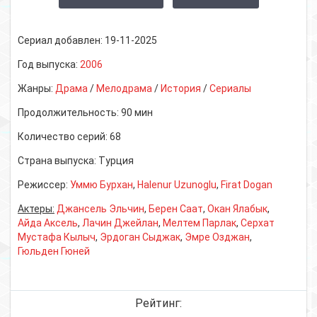
Сериал добавлен:
19-11-2025
Год выпуска:
2006
Жанры:
Драма
/
Мелодрама
/
История
/
Сериалы
Продолжительность:
90 мин
Количество серий:
68
Страна выпуска:
Турция
Режиссер:
Уммю Бурхан
,
Halenur Uzunoglu
,
Firat Dogan
Актеры:
Джансель Эльчин
,
Берен Саат
,
Окан Ялабык
,
Айда Аксель
,
Лачин Джейлан
,
Мелтем Парлак
,
Серхат
Мустафа Кылыч
,
Эрдоган Сыджак
,
Эмре Озджан
,
Гюльден Гюней
Рейтинг: