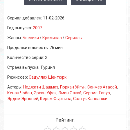
Сериал добавлен:
11-02-2026
Год выпуска:
2007
Жанры:
Боевики
/
Криминал
/
Сериалы
Продолжительность:
76 мин
Количество серий:
2
Страна выпуска:
Турция
Режиссер:
Садуллах Шентюрк
Актеры:
Неджати Шашмаз
,
Гюркан Уйгун
,
Сонмез Атасой
,
Кенан Чобан
,
Эрхан Уфак
,
Эмин Олкай
,
Серпил Тапур
,
Эрдем Эргюней
,
Керем Фыртына
,
Салтук Капланжи
Рейтинг: