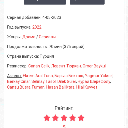
Сериал добавлен:
4-05-2023
Год выпуска:
2022
Жанры:
Драма
/
Сериалы
Продолжительность:
70 мин (375 серий)
Страна выпуска:
Турция
Режиссер:
Canan Çelik
,
Левент Тюркан
,
Ömer Baykul
Актеры:
Ekrem Aral Tuna
,
Барыш Бекташ
,
Yagmur Yuksel
,
Berkay Cinar
,
Selinay Tasol
,
Dilek Güler
,
Нурай Шерефолу
,
Cansu Büsra Tuman
,
Hasan Balliktas
,
Hilal Kuvvet
Рейтинг:
5