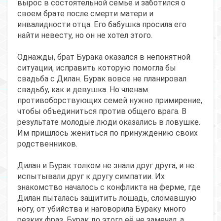
вырос в состоятельной семье и заботился о
своем брате после смерти матери и
инвалидности отца. Его бабушка просила его
найти невесту, но он не хотел этого.
Однажды, брат Бурака оказался в непонятной
ситуации, исправить которую помогла бы
свадьба с Дилан. Бурак вовсе не планировал
свадьбу, как и девушка. Но членам
противоборствующих семей нужно примирение,
чтобы объединиться против общего врага. В
результате молодые люди оказались в ловушке.
Им пришлось жениться по принуждению своих
родственников.
Дилан и Бурак толком не знали друг друга, и не
испытывали друг к другу симпатии. Их
знакомство началось с конфликта на ферме, где
Дилан пыталась защитить лошадь, сломавшую
ногу, от убийства и наговорила Бураку много
резких фраз. Бурак до этого её не замечал, а