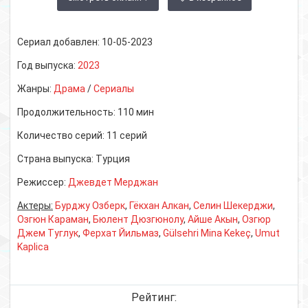
Сериал добавлен:
10-05-2023
Год выпуска:
2023
Жанры:
Драма
/
Сериалы
Продолжительность:
110 мин
Количество серий:
11 серий
Страна выпуска:
Турция
Режиссер:
Джевдет Мерджан
Актеры:
Бурджу Озберк
,
Гёкхан Алкан
,
Селин Шекерджи
,
Озгюн Караман
,
Бюлент Дюзгюнолу
,
Айше Акын
,
Озгюр
Джем Туглук
,
Ферхат Йильмаз
,
Gülsehri Mina Kekeç
,
Umut
Kaplica
Рейтинг: