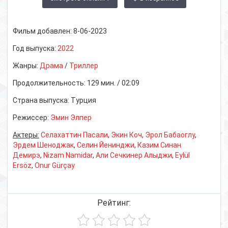
Фильм добавлен:
8-06-2023
Год выпуска:
2022
Жанры:
Драма
/
Триллер
Продолжительность:
129 мин. / 02:09
Страна выпуска:
Турция
Режиссер:
Эмин Элпер
Актеры:
Селахаттин Пасали
,
Экин Коч
,
Эрол Бабаоглу
,
Эрдем Шеноджак
,
Селин Йенинджи
,
Казим Синан
Демирэ
,
Nizam Namidar
,
Али Сечкинер Алыджи
,
Eylül
Ersöz
,
Onur Gürçay
Рейтинг: