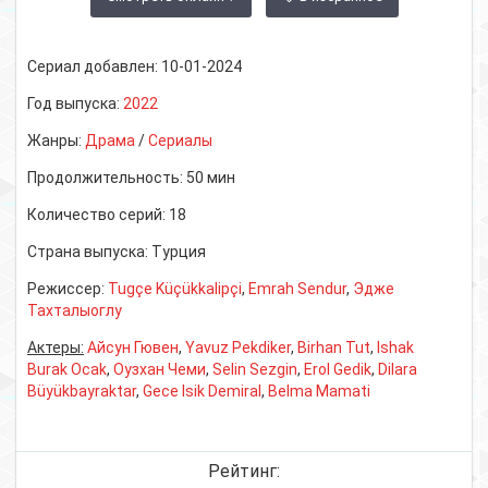
Сериал добавлен:
10-01-2024
Год выпуска:
2022
Жанры:
Драма
/
Сериалы
Продолжительность:
50 мин
Количество серий:
18
Страна выпуска:
Турция
Режиссер:
Tugçe Küçükkalipçi
,
Emrah Sendur
,
Эдже
Тахталыоглу
Актеры:
Айсун Гювен
,
Yavuz Pekdiker
,
Birhan Tut
,
Ishak
Burak Ocak
,
Оузхан Чеми
,
Selin Sezgin
,
Erol Gedik
,
Dilara
Büyükbayraktar
,
Gece Isik Demiral
,
Belma Mamati
Рейтинг: