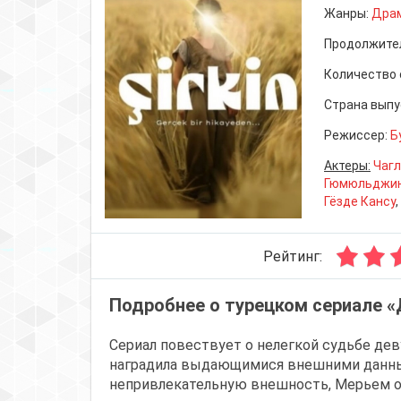
Жанры:
Дра
Продолжите
Количество 
Страна выпу
Режиссер:
Б
Актеры:
Чагл
Гюмюльджин
Гёзде Кансу
,
Рейтинг:
Подробнее о турецком сериале 
Сериал повествует о нелегкой судьбе де
наградила выдающимися внешними данны
непривлекательную внешность, Мерьем о