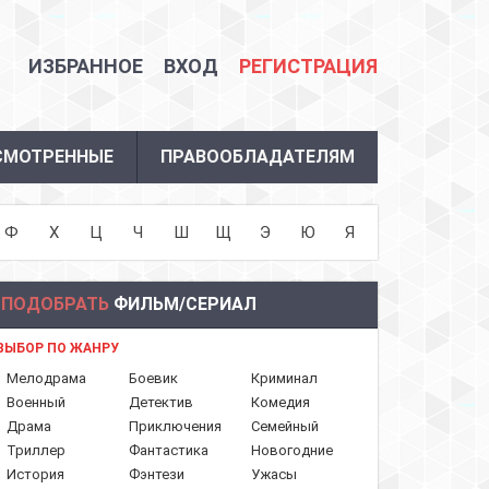
ИЗБРАННОЕ
ВХОД
РЕГИСТРАЦИЯ
СМОТРЕННЫЕ
ПРАВООБЛАДАТЕЛЯМ
Ф
Х
Ц
Ч
Ш
Щ
Э
Ю
Я
ПОДОБРАТЬ
ФИЛЬМ/СЕРИАЛ
ВЫБОР ПО ЖАНРУ
Мелодрама
Боевик
Криминал
Военный
Детектив
Комедия
Драма
Приключения
Семейный
Триллер
Фантастика
Новогодние
История
Фэнтези
Ужасы