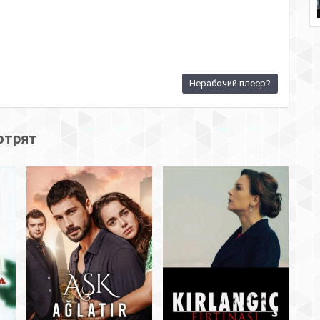
Нерабочий плеер?
отрят