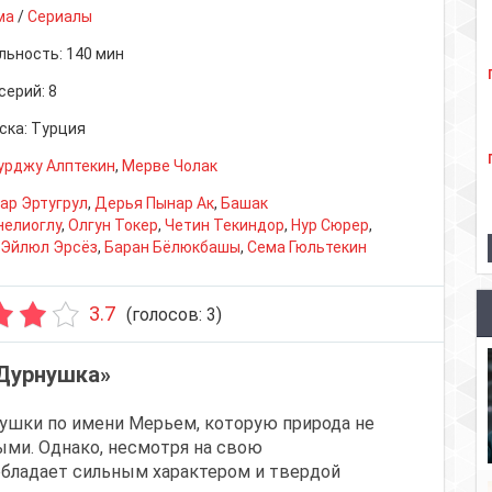
ма
/
Сериалы
льность:
140 мин
серий:
8
ска:
Турция
урджу Алптекин
,
Мерве Чолак
ар Эртугрул
,
Дерья Пынар Ак
,
Башак
елиоглу
,
Олгун Токер
,
Четин Текиндор
,
Нур Сюрер
,
Эйлюл Эрсёз
,
Баран Бёлюкбашы
,
Сема Гюльтекин
3.7
(голосов:
3
)
«Дурнушка»
вушки по имени Мерьем, которую природа не
ми. Однако, несмотря на свою
бладает сильным характером и твердой