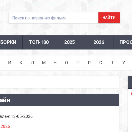
БОРКИ
ТОП-100
2025
2026
ПРО
И
К
Л
М
Н
О
П
Р
С
Т
У
айн
влен:
13-05-2026
:
2026