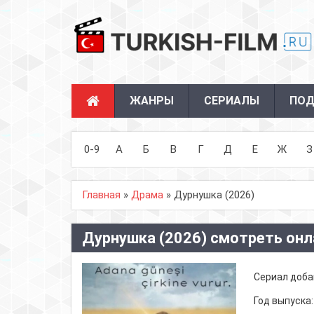
ЖАНРЫ
СЕРИАЛЫ
ПОД
0-9
А
Б
В
Г
Д
Е
Ж
З
Главная
»
Драма
» Дурнушка (2026)
Дурнушка (2026) смотреть онл
Сериал доба
Год выпуска