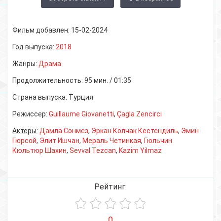
Фильм добавлен:
15-02-2024
Год выпуска:
2018
Жанры:
Драма
Продолжительность:
95 мин. / 01:35
Страна выпуска:
Турция
Режиссер:
Guillaume Giovanetti
,
Çagla Zencirci
Актеры:
Дамла Сонмез
,
Эркан Колчак Кёстендиль
,
Эмин
Гюрсой
,
Элит Ишчан
,
Мераль Четинкая
,
Гюльчин
Кюльтюр Шахин
,
Sevval Tezcan
,
Kazim Yilmaz
Рейтинг:
0