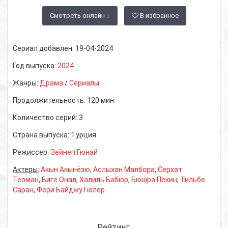
Смотреть онлайн ↓
В избранное
Сериал добавлен:
19-04-2024
Год выпуска:
2024
Жанры:
Драма
/
Сериалы
Продолжительность:
120 мин
Количество серий:
3
Страна выпуска:
Турция
Режиссер:
Зейнеп Гюнай
Актеры:
Акын Акынёзю
,
Аслыхан Малбора
,
Серхат
Теоман
,
Биге Онал
,
Халиль Бабюр
,
Бюшра Пекин
,
Тильбе
Саран
,
Фери Байджу Гюлер
Рейтинг: