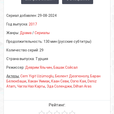
Сериал добавлен:
29-08-2024
Год выпуска:
2017
Жанры:
Драма
/
Сериалы
Продолжительность:
130 мин (русские субтитры)
Количество серий:
29
Страна выпуска:
Турция
Режиссер:
Деврим Яльчин
,
Башак Сойсал
Актеры:
Cem Yigit Uzümoglu
,
Бюлент Дюзгюнолу
,
Баран
Бёлюкбаши
,
Хакан Уммак
,
Каан Севи
,
Озгю Кая
,
Deniz
Atam
,
Чагла Наз Каргы
,
Эда Соленджи
,
Dilhan Aras
Рейтинг: