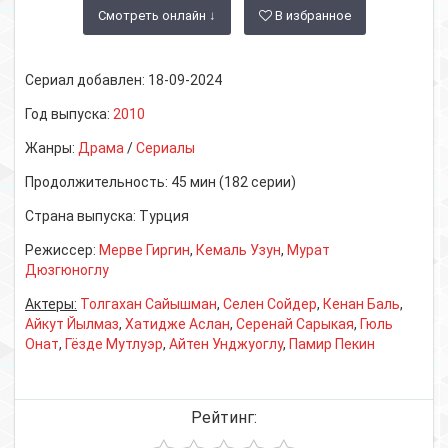
Смотреть онлайн ↓
В избранное
Сериал добавлен:
18-09-2024
Год выпуска:
2010
Жанры:
Драма
/
Сериалы
Продолжительность:
45 мин (182 серии)
Страна выпуска:
Турция
Режиссер:
Мерве Гиргин
,
Кемаль Узун
,
Мурат
Дюзгюноглу
Актеры:
Толгахан Сайышман
,
Селен Сойдер
,
Кенан Баль
,
Айкут Йылмаз
,
Хатидже Аслан
,
Серенай Сарыкая
,
Гюль
Онат
,
Гёзде Мутлуэр
,
Айтен Унджуоглу
,
Памир Пекин
Рейтинг: