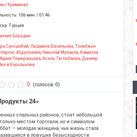
ма
/
Криминал
льность:
106 мин. / 01:46
ска:
Турция
ихаил Бородин
ра Сансызбай
,
Людмила Васильева
,
Толибжон
,
Наргис Абдуллаева
,
Николай Мулаков
,
Камилла
Мария Померанцева
,
Асель Тютюбаева
,
Данияр
Люся Королькова
0
(голосов:
0
)
Продукты 24»
ленных спальных районов, стоит небольшой
только местом торговли, но и символом
ббат — молодая женщина, чья жизнь стала
казавшихся в ловушке безысходности.