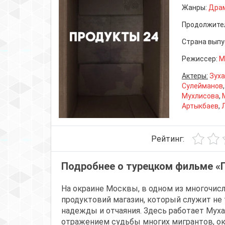
Жанры:
Дра
Продолжите
Страна выпу
Режиссер:
М
Актеры:
Зуха
Сулейманов
Мухлисова
,
Артыкбаев
,
Рейтинг:
Подробнее о турецком фильме «
На окраине Москвы, в одном из многочис
продуктовий магазин, который служит не 
надежды и отчаяния. Здесь работает Муха
отражением судьбы многих мигрантов, о