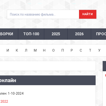
БОРКИ
ТОП-100
2025
2026
ПРО
И
К
Л
М
Н
О
П
Р
С
Т
У
онлайн
влен:
1-10-2024
:
2022