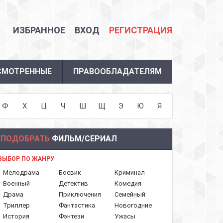
ИЗБРАННОЕ
ВХОД
РЕГИСТРАЦИЯ
СМОТРЕННЫЕ
ПРАВООБЛАДАТЕЛЯМ
Ф
Х
Ц
Ч
Ш
Щ
Э
Ю
Я
ПОДОБРАТЬ
ФИЛЬМ/СЕРИАЛ
ВЫБОР ПО ЖАНРУ
Мелодрама
Боевик
Криминал
Военный
Детектив
Комедия
Драма
Приключения
Семейный
Триллер
Фантастика
Новогодние
История
Фэнтези
Ужасы