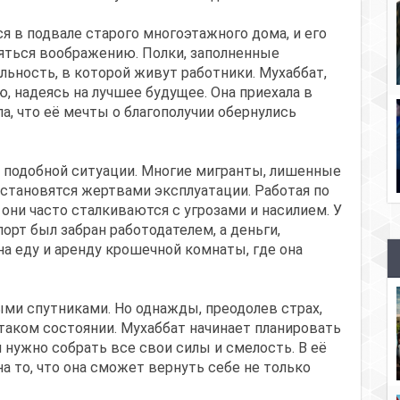
ся в подвале старого многоэтажного дома, и его
яться воображению. Полки, заполненные
ьность, в которой живут работники. Мухаббат,
ию, надеясь на лучшее будущее. Она приехала в
а, что её мечты о благополучии обернулись
в подобной ситуации. Многие мигранты, лишенные
становятся жертвами эксплуатации. Работая по
 они часто сталкиваются с угрозами и насилием. У
орт был забран работодателем, а деньги,
на еду и аренду крошечной комнаты, где она
ыми спутниками. Но однажды, преодолев страх,
таком состоянии. Мухаббат начинает планировать
ей нужно собрать все свои силы и смелость. В её
 то, что она сможет вернуть себе не только