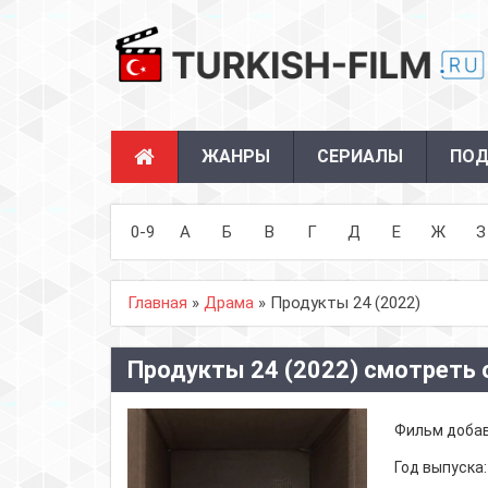
ЖАНРЫ
СЕРИАЛЫ
ПОД
0-9
А
Б
В
Г
Д
Е
Ж
З
Главная
»
Драма
» Продукты 24 (2022)
Продукты 24 (2022) смотреть 
Фильм доба
Год выпуска