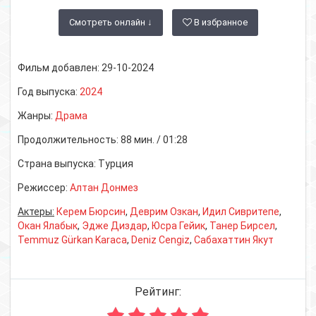
Смотреть онлайн ↓
В избранное
Фильм добавлен:
29-10-2024
Год выпуска:
2024
Жанры:
Драма
Продолжительность:
88 мин. / 01:28
Страна выпуска:
Турция
Режиссер:
Алтан Донмез
Актеры:
Керем Бюрсин
,
Деврим Озкан
,
Идил Сивритепе
,
Окан Ялабык
,
Эдже Диздар
,
Юсра Гейик
,
Танер Бирсел
,
Temmuz Gürkan Karaca
,
Deniz Cengiz
,
Сабахаттин Якут
Рейтинг: