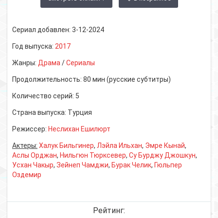
Сериал добавлен:
3-12-2024
Год выпуска:
2017
Жанры:
Драма
/
Сериалы
Продолжительность:
80 мин (русские субтитры)
Количество серий:
5
Страна выпуска:
Турция
Режиссер:
Неслихан Ешилюрт
Актеры:
Халук Бильгинер
,
Лэйла Ильхан
,
Эмре Кынай
,
Аслы Орджан
,
Нильгюн Тюрксевер
,
Су Бурджу Джошкун
,
Усхан Чакыр
,
Зейнеп Чамджи
,
Бурак Челик
,
Гюльпер
Оздемир
Рейтинг: