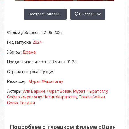
Смотреть онлайн ↓
В избранное
Фильм добавлен:
22-05-2025
Год выпуска:
2024
Жанры:
Драма
Продолжительность:
83 мин. / 01:23
Страна выпуска:
Турция
Режиссер:
Мурат Фыратоглу
Актеры:
Али Баркин
,
Фират Бозан
,
Мурат Фыратоглу
,
Сефер Фыратоглу
,
Четин Фыратоглу
,
Гюнеш Сайын
,
Салих Тасджи
Подробнее о турецком фильме «Один