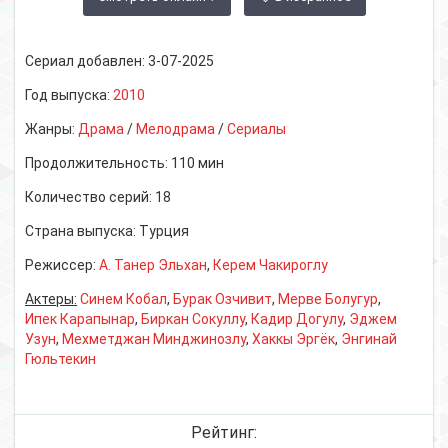
Сериал добавлен:
3-07-2025
Год выпуска:
2010
Жанры:
Драма
/
Мелодрама
/
Сериалы
Продолжительность:
110 мин
Количество серий:
18
Страна выпуска:
Турция
Режиссер:
А. Танер Эльхан
,
Керем Чакироглу
Актеры:
Синем Кобал
,
Бурак Озчивит
,
Мерве Болугур
,
Ипек Карапынар
,
Биркан Сокуллу
,
Кадир Догулу
,
Эджем
Узун
,
Мехметджан Минджинозлу
,
Хаккы Эргёк
,
Энгинай
Гюльтекин
Рейтинг: