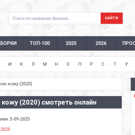
БОРКИ
ТОП-100
2025
2026
ПРО
И
К
Л
М
Н
О
П
Р
С
Т
У
ою кожу (2020)
 кожу (2020) смотреть онлайн
влен:
5-09-2025
:
2020