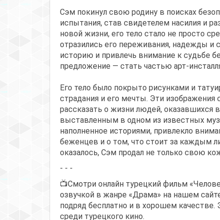
Сэм покинул свою родину в поисках безо
испытания, став свидетелем насилия и ра
новой жизни, его тело стало не просто с
отразились его переживания, надежды и с
историю и привлечь внимание к судьбе бе
предложение — стать частью арт-инсталл
Его тело было покрыто рисунками и татуи
страдания и его мечты. Эти изображения 
рассказать о жизни людей, оказавшихся 
выставленным в одном из известных музе
наполненное историями, привлекло вниман
беженцев и о том, что стоит за каждым л
оказалось, Сэм продал не только свою кож
- - -
📺Смотри онлайн турецкий фильм «Челове
озвучкой в жанре «Драма» на нашем сайте
подряд бесплатно и в хорошем качестве. 
среди турецкого кино.