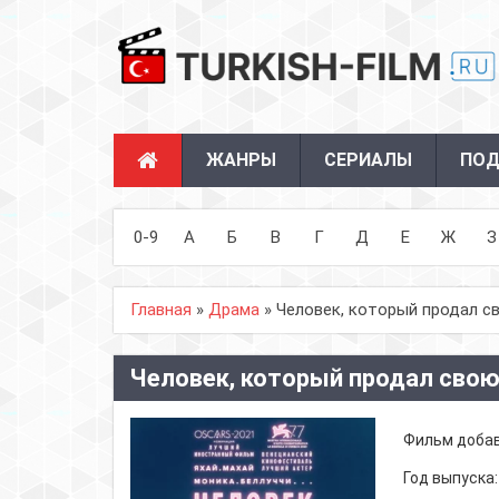
ЖАНРЫ
СЕРИАЛЫ
ПОД
0-9
А
Б
В
Г
Д
Е
Ж
З
Главная
»
Драма
» Человек, который продал св
Человек, который продал свою
Фильм доба
Год выпуска