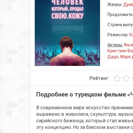
Жанры:
Дра
Продолжите
Страна выпу
Режиссер:
К
Актеры:
Яхья
Кристиан В
Дадо
,
Марк 
Рейтинг:
Подробнее о турецком фильме «
В современном мире искусство принима
выражено в живописи, скульптуре, музыке
сирийского беженца, который стал живы
эту концепцию. Но за блеском выставки с