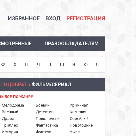
ИЗБРАННОЕ
ВХОД
РЕГИСТРАЦИЯ
СМОТРЕННЫЕ
ПРАВООБЛАДАТЕЛЯМ
Ф
Х
Ц
Ч
Ш
Щ
Э
Ю
Я
ПОДОБРАТЬ
ФИЛЬМ/СЕРИАЛ
ВЫБОР ПО ЖАНРУ
Мелодрама
Боевик
Криминал
Военный
Детектив
Комедия
Драма
Приключения
Семейный
Триллер
Фантастика
Новогодние
История
Фэнтези
Ужасы