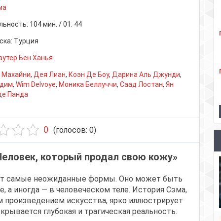
ма
льность:
104 мин. / 01: 44
ска:
Турция
аутер Бен Ханья
 Махайни
,
Дея Лиан
,
Коэн Де Боу
,
Дарина Аль Джунди
,
адим
,
Wim Delvoye
,
Моника Беллуччи
,
Саад Лостан
,
Ян
де Панда
0
(голосов:
0
)
Человек, который продал свою кожу»
ет самые неожиданные формы. Оно может быть
, а иногда — в человеческом теле. История Сэма,
м произведением искусства, ярко иллюстрирует
крывается глубокая и трагическая реальность.