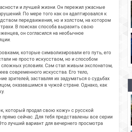
пасности и лучшей жизни. Он пережил ужасные
зрушений. По мере того как он адаптировался к
редством передвижения, но и холстом, на котором
трахи. В поисках способа выразить свою
женцев, он согласился на необычное
яции.
ровками, которые символизировали его путь, его
стали не просто искусством, но и способом
в сложных условиях. Сэм стал живым экспонатом,
ев современного искусства. Его тело,
ие зрителей, заставляя их задуматься о судьбах
ицом, оказавшимся в чужой стране. Однако, как
у.
к, который продал свою кожу» с русской
 прямо сейчас. Для тебя представлены все серии
Это лучший вариант для вечернего просмотра