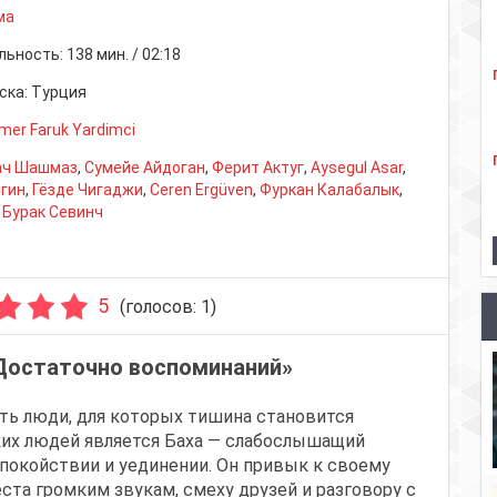
ма
льность:
138 мин. / 02:18
ска:
Турция
mer Faruk Yardimci
ач Шашмаз
,
Сумейе Айдоган
,
Ферит Актуг
,
Aysegul Asar
,
гин
,
Гёзде Чигаджи
,
Ceren Ergüven
,
Фуркан Калабалык
,
,
Бурак Севинч
5
(голосов:
1
)
Достаточно воспоминаний»
сть люди, для которых тишина становится
ких людей является Баха — слабослышащий
спокойствии и уединении. Он привык к своему
та громким звукам, смеху друзей и разговору с