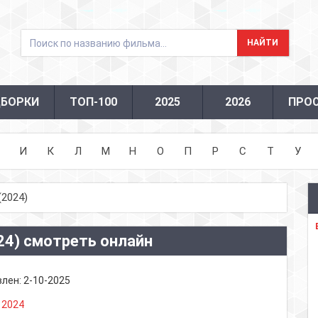
БОРКИ
ТОП-100
2025
2026
ПРО
И
К
Л
М
Н
О
П
Р
С
Т
У
2024)
24) смотреть онлайн
влен:
2-10-2025
:
2024