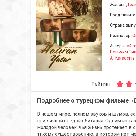
Жанры:
Дра
Продолжите
Страна выпу
Режиссер:
Ö
Актеры:
Айт
Бельчим Бил
Ali Karadeniz
Рейтинг:
Подробнее о турецком фильме «
В нашем мире, полном звуков и шумов, е
привычной средой обитания. Одним из та
молодой человек, чья жизнь протекает в 
тихому существованию, в котором нет мес