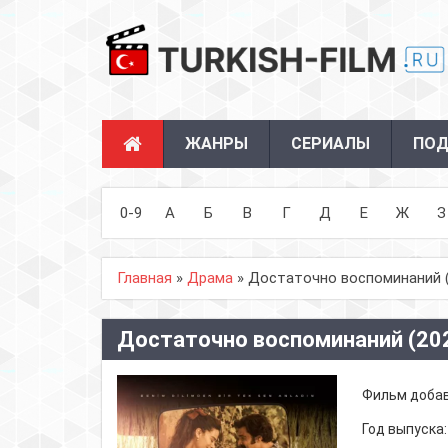
ЖАНРЫ
СЕРИАЛЫ
ПОД
0-9
А
Б
В
Г
Д
Е
Ж
З
Главная
»
Драма
» Достаточно воспоминаний (
Достаточно воспоминаний (20
Фильм доба
Год выпуска