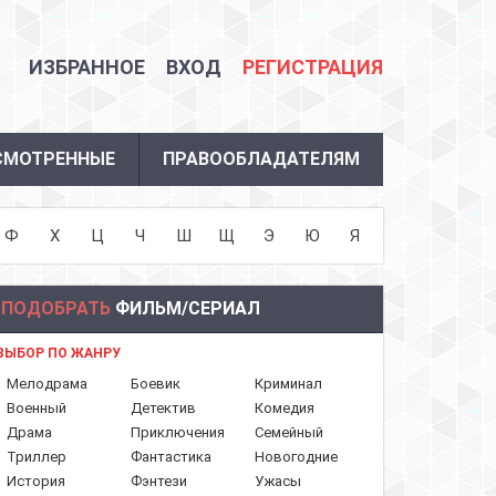
ИЗБРАННОЕ
ВХОД
РЕГИСТРАЦИЯ
СМОТРЕННЫЕ
ПРАВООБЛАДАТЕЛЯМ
Ф
Х
Ц
Ч
Ш
Щ
Э
Ю
Я
ПОДОБРАТЬ
ФИЛЬМ/СЕРИАЛ
ВЫБОР ПО ЖАНРУ
Мелодрама
Боевик
Криминал
Военный
Детектив
Комедия
Драма
Приключения
Семейный
Триллер
Фантастика
Новогодние
История
Фэнтези
Ужасы