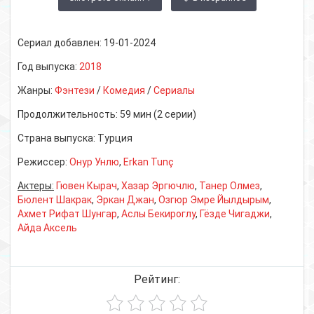
Сериал добавлен:
19-01-2024
Год выпуска:
2018
Жанры:
Фэнтези
/
Комедия
/
Сериалы
Продолжительность:
59 мин (2 серии)
Страна выпуска:
Турция
Режиссер:
Онур Унлю
,
Erkan Tunç
Актеры:
Гювен Кырач
,
Хазар Эргючлю
,
Танер Олмез
,
Бюлент Шакрак
,
Эркан Джан
,
Озгюр Эмре Йылдырым
,
Ахмет Рифат Шунгар
,
Аслы Бекироглу
,
Гёзде Чигаджи
,
Айда Аксель
Рейтинг: