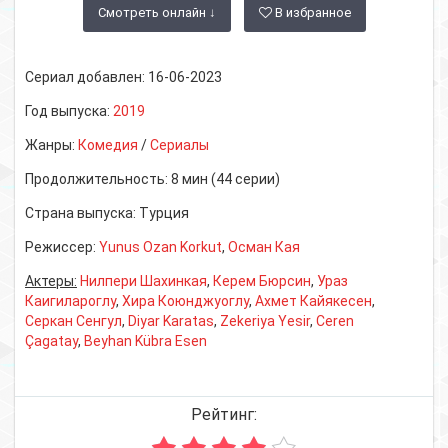
Смотреть онлайн ↓
В избранное
Сериал добавлен:
16-06-2023
Год выпуска:
2019
Жанры:
Комедия
/
Сериалы
Продолжительность:
8 мин (44 серии)
Страна выпуска:
Турция
Режиссер:
Yunus Ozan Korkut
,
Осман Кая
Актеры:
Нилпери Шахинкая
,
Керем Бюрсин
,
Ураз
Каигилароглу
,
Хира Коюнджуоглу
,
Ахмет Кайякесен
,
Серкан Сенгул
,
Diyar Karatas
,
Zekeriya Yesir
,
Ceren
Çagatay
,
Beyhan Kübra Esen
Рейтинг: