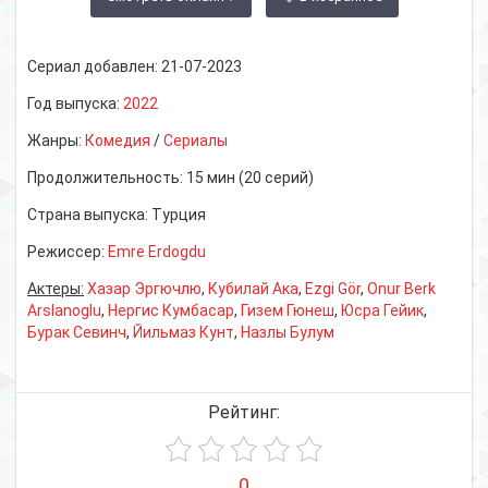
Сериал добавлен:
21-07-2023
Год выпуска:
2022
Жанры:
Комедия
/
Сериалы
Продолжительность:
15 мин (20 серий)
Страна выпуска:
Турция
Режиссер:
Emre Erdogdu
Актеры:
Хазар Эргючлю
,
Кубилай Ака
,
Ezgi Gör
,
Onur Berk
Arslanoglu
,
Нергис Кумбасар
,
Гизем Гюнеш
,
Юсра Гейик
,
Бурак Севинч
,
Йильмаз Кунт
,
Назлы Булум
Рейтинг:
0