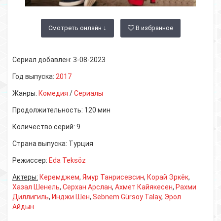
Смотреть онлайн ↓
В избранное
Сериал добавлен:
3-08-2023
Год выпуска:
2017
Жанры:
Комедия
/
Сериалы
Продолжительность:
120 мин
Количество серий:
9
Страна выпуска:
Турция
Режиссер:
Eda Teksöz
Актеры:
Керемджем
,
Ямур Танрисевсин
,
Корай Эркёк
,
Хазал Шенель
,
Серхан Арслан
,
Ахмет Кайякесен
,
Рахми
Диллигиль
,
Инджи Шен
,
Sebnem Gürsoy Talay
,
Эрол
Айдын