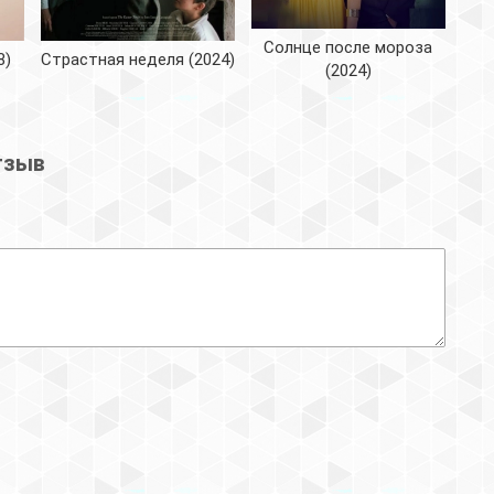
Солнце после мороза
8)
Страстная неделя (2024)
(2024)
тзыв