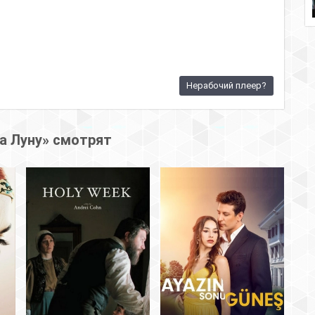
Нерабочий плеер?
а Луну» смотрят