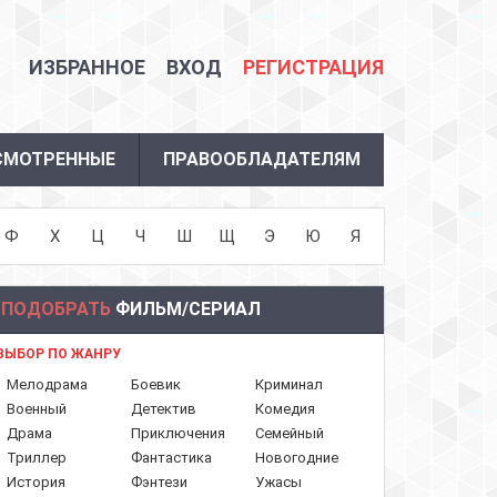
ИЗБРАННОЕ
ВХОД
РЕГИСТРАЦИЯ
СМОТРЕННЫЕ
ПРАВООБЛАДАТЕЛЯМ
Ф
Х
Ц
Ч
Ш
Щ
Э
Ю
Я
ПОДОБРАТЬ
ФИЛЬМ/СЕРИАЛ
ВЫБОР ПО ЖАНРУ
Мелодрама
Боевик
Криминал
Военный
Детектив
Комедия
Драма
Приключения
Семейный
Триллер
Фантастика
Новогодние
История
Фэнтези
Ужасы