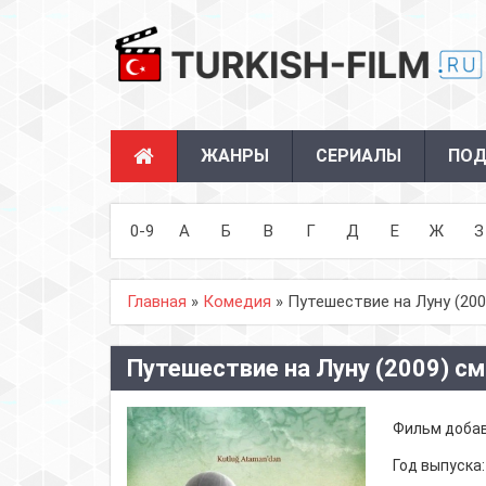
ЖАНРЫ
СЕРИАЛЫ
ПОД
0-9
А
Б
В
Г
Д
Е
Ж
З
Главная
»
Комедия
» Путешествие на Луну (200
Путешествие на Луну (2009) с
Фильм доба
Год выпуска