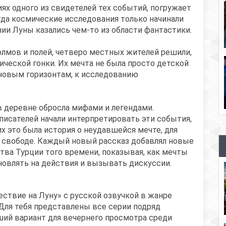
ях одного из свидетелей тех событий, погружает
гда космические исследования только начинали
нии Луны казались чем-то из области фантастики.
олмов и полей, четверо местных жителей решили,
ической гонки. Их мечта не была просто детской
 новым горизонтам, к исследованию
в деревне обросла мифами и легендами.
исателей начали интерпретировать эти события,
их это была история о неудавшейся мечте, для
 свободе. Каждый новый рассказ добавлял новые
тва Турции того времени, показывая, как мечты
новлять на действия и вызывать дискуссии.
ствие на Луну» с русской озвучкой в жанре
 Для тебя представлены все серии подряд
ший вариант для вечернего просмотра среди