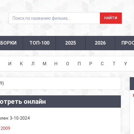
БОРКИ
ТОП-100
2025
2026
ПРО
И
К
Л
М
Н
О
П
Р
С
Т
У
9)
мотреть онлайн
влен:
3-10-2024
:
2009