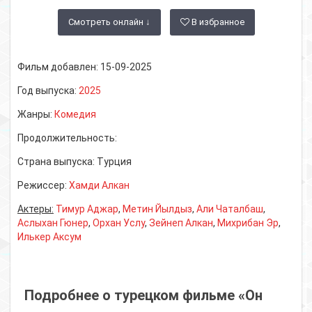
Смотреть онлайн ↓
В избранное
Фильм добавлен:
15-09-2025
Год выпуска:
2025
Жанры:
Комедия
Продолжительность:
Страна выпуска:
Турция
Режиссер:
Хамди Алкан
Актеры:
Тимур Аджар
,
Метин Йылдыз
,
Али Чаталбаш
,
Аслыхан Гюнер
,
Орхан Услу
,
Зейнеп Алкан
,
Михрибан Эр
,
Илькер Аксум
Подробнее о турецком фильме «Он