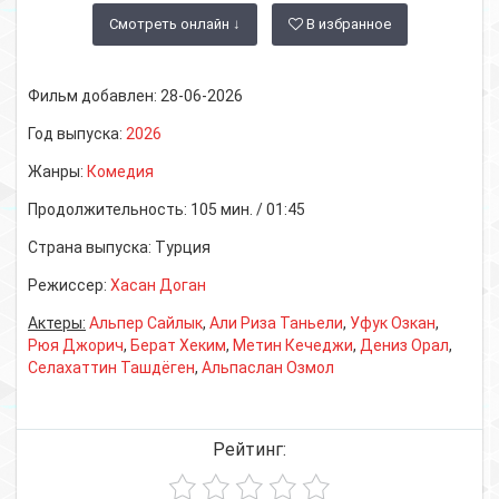
Смотреть онлайн ↓
В избранное
Фильм добавлен:
28-06-2026
Год выпуска:
2026
Жанры:
Комедия
Продолжительность:
105 мин. / 01:45
Страна выпуска:
Турция
Режиссер:
Хасан Доган
Актеры:
Альпер Сайлык
,
Али Риза Таньели
,
Уфук Озкан
,
Рюя Джорич
,
Берат Хеким
,
Метин Кечеджи
,
Дениз Орал
,
Селахаттин Ташдёген
,
Альпаслан Озмол
Рейтинг: