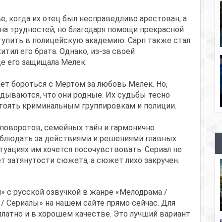
е, когда их отец был несправедливо арестован, а
на трудностей, но благодаря помощи прекрасной
тупить в полицейскую академию. Сарп также стал
итил его брата. Однако, из-за своей
де его защищала Мелек.
ет бороться с Мертом за любовь Мелек. Но,
адываются, что они родные. Их судьбы тесно
тоять криминальным группировкам и полиции.
оворотов, семейных тайн и гармонично
аблюдать за действиями и решениями главных
итуациях им хочется посочувствовать. Сериал не
ет затянутости сюжета, а сюжет лихо закручен.
» с русской озвучкой в жанре «Мелодрама /
 / Сериалы» на нашем сайте прямо сейчас. Для
латно и в хорошем качестве. Это лучший вариант