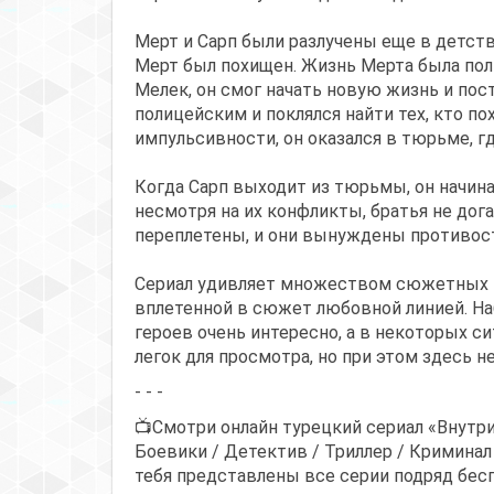
Мерт и Сарп были разлучены еще в детств
Мерт был похищен. Жизнь Мерта была пол
Мелек, он смог начать новую жизнь и пос
полицейским и поклялся найти тех, кто пох
импульсивности, он оказался в тюрьме, г
Когда Сарп выходит из тюрьмы, он начина
несмотря на их конфликты, братья не дог
переплетены, и они вынуждены противос
Сериал удивляет множеством сюжетных п
вплетенной в сюжет любовной линией. Н
героев очень интересно, а в некоторых с
легок для просмотра, но при этом здесь н
- - -
📺Смотри онлайн турецкий сериал «Внутри
Боевики / Детектив / Триллер / Криминал
тебя представлены все серии подряд бесп