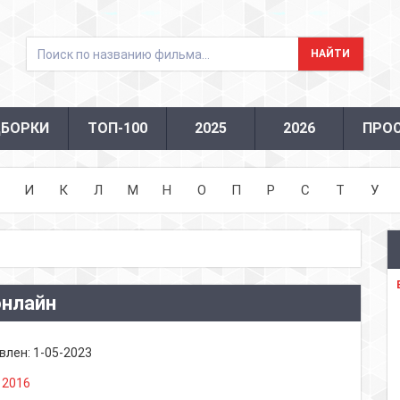
БОРКИ
ТОП-100
2025
2026
ПРО
И
К
Л
М
Н
О
П
Р
С
Т
У
онлайн
влен:
1-05-2023
:
2016