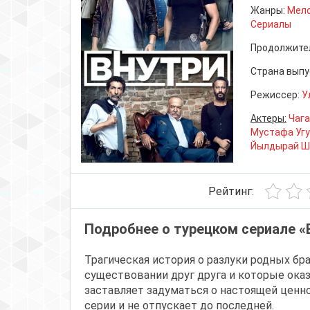
Жанры:
Мел
Сериалы
Продолжите
Страна выпу
Режиссер:
У
Актеры:
Чага
Мустафа Угу
Йылдырай Ш
Рейтинг:
Подробнее о турецком сериале «
Трагическая история о разлуки родных бра
существовании друг друга и которые оказ
заставляет задуматься о настоящей ценно
серии и не отпускает до последней.