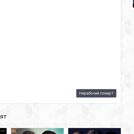
Нерабочий плеер?
рят