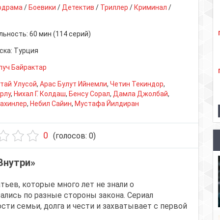
одрама
/
Боевики
/
Детектив
/
Триллер
/
Криминал
/
льность:
60 мин (114 серий)
ска:
Турция
луч Байрактар
тай Улусой
,
Арас Булут Ийнемли
,
Четин Текиндор
,
рлу
,
Нихал Г. Колдаш
,
Бенсу Сорал
,
Дамла Джолбай
,
ахинлер
,
Небил Сайин
,
Мустафа Йилдиран
0
(голосов:
0
)
Внутри»
тьев, которые много лет не знали о
ались по разные стороны закона. Сериал
сти семьи, долга и чести и захватывает с первой