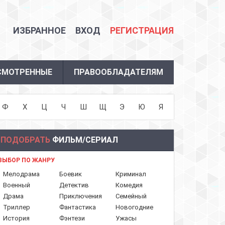
ИЗБРАННОЕ
ВХОД
РЕГИСТРАЦИЯ
СМОТРЕННЫЕ
ПРАВООБЛАДАТЕЛЯМ
Ф
Х
Ц
Ч
Ш
Щ
Э
Ю
Я
ПОДОБРАТЬ
ФИЛЬМ/СЕРИАЛ
ВЫБОР ПО ЖАНРУ
Мелодрама
Боевик
Криминал
Военный
Детектив
Комедия
Драма
Приключения
Семейный
Триллер
Фантастика
Новогодние
История
Фэнтези
Ужасы