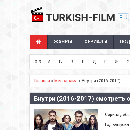
ЖАНРЫ
СЕРИАЛЫ
ПОД
0-9
А
Б
В
Г
Д
Е
Ж
З
Главная
»
Мелодрама
» Внутри (2016-2017)
Внутри (2016-2017) смотреть 
Сериал доба
Год выпуска