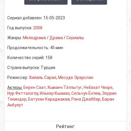
Сериал добавлен:
15-05-2023
Год выпуска:
2008
Жанры:
Мелодрама
/
Драма
/
Сериалы
Продолжительность:
45 мин
Количество серий:
158
Страна выпуска:
Турция
Режиссер:
Хилаль Сарал
,
Месуде Эрарслан
Актеры:
Берен Саат
,
Кыванч Татлытуг
,
Небахат Чехре
,
Нур Феттахоглу
,
Илькер Кызмаз
,
Сельчук Ёнтем
,
Зеррин
Текиндор
,
Батухан Караджакая
,
Рана Джаббар
,
Баран
Акбулут
Рейтинг: