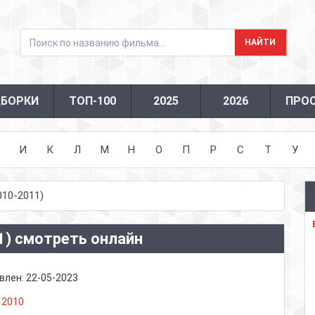
БОРКИ
ТОП-100
2025
2026
ПРО
И
К
Л
М
Н
О
П
Р
С
Т
У
010-2011)
1) смотреть онлайн
влен:
22-05-2023
:
2010