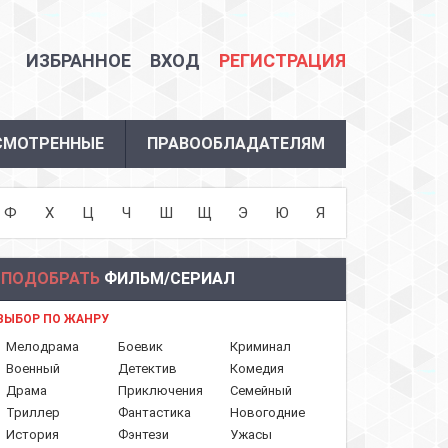
ИЗБРАННОЕ
ВХОД
РЕГИСТРАЦИЯ
СМОТРЕННЫЕ
ПРАВООБЛАДАТЕЛЯМ
Ф
Х
Ц
Ч
Ш
Щ
Э
Ю
Я
ПОДОБРАТЬ
ФИЛЬМ/СЕРИАЛ
ВЫБОР ПО ЖАНРУ
Мелодрама
Боевик
Криминал
Военный
Детектив
Комедия
Драма
Приключения
Семейный
Триллер
Фантастика
Новогодние
История
Фэнтези
Ужасы