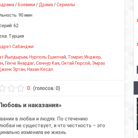
одрама
/
Боевики
/
Драма
/
Сериалы
льность:
90 мин
серий:
62
ска:
Турция
удрет Сабанджи
ат Йылдырым
,
Нургюль Ешилчай
,
Томрис Инджер
,
ин
,
Гёкче Янардаг
,
Сеннур Кая
,
Октай Гюрсой
,
Эмрах
Дженк Эртан
,
Назан Кесал
0
(голосов:
0
)
Любовь и наказания»
овании в любви и людях. По стечению
любви не существует, и что честность – это
динально изменила ее жизнь.