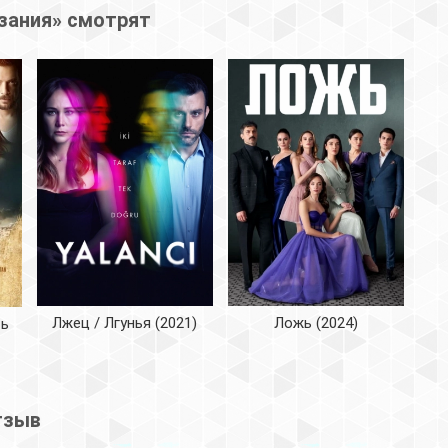
зания» смотрят
Лжец / Лгунья (2021)
Ложь (2024)
ть
тзыв