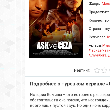
Жанры:
Мел
Продолжите
Количество 
Страна выпу
Режиссер:
К
Актеры:
Мур
Фериде Чет
Эльчибога
,
Рейтинг:
Подробнее о турецком сериале «
История Ясмины – это история о разочар
обстоятельств она поняла, что настоящей 
всего лишь пустой звук. Но одна ночь кар