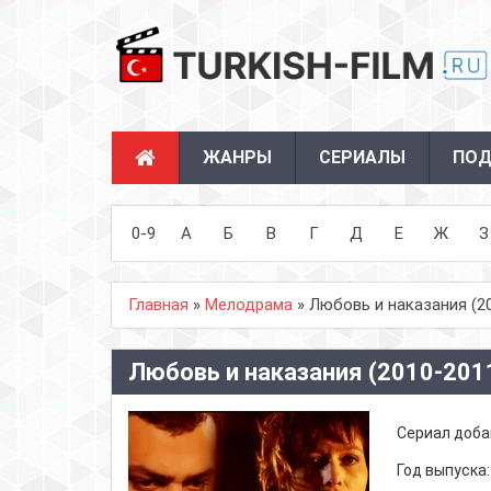
ЖАНРЫ
СЕРИАЛЫ
ПОД
0-9
А
Б
В
Г
Д
Е
Ж
З
Главная
»
Мелодрама
» Любовь и наказания (2
Любовь и наказания (2010-201
Сериал доба
Год выпуска