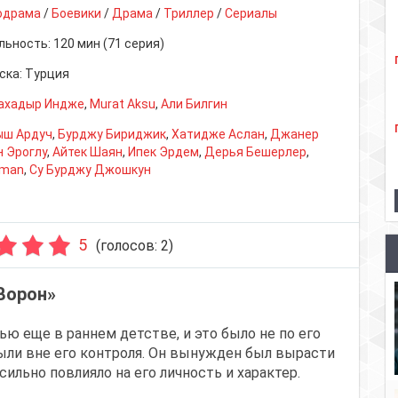
одрама
/
Боевики
/
Драма
/
Триллер
/
Сериалы
льность:
120 мин (71 серия)
ска:
Турция
ахадыр Индже
,
Murat Aksu
,
Али Билгин
ыш Ардуч
,
Бурджу Бириджик
,
Хатидже Аслан
,
Джанер
н Эроглу
,
Айтек Шаян
,
Ипек Эрдем
,
Дерья Бешерлер
,
aman
,
Су Бурджу Джошкун
5
(голосов:
2
)
Ворон»
ю еще в раннем детстве, и это было не по его
были вне его контроля. Он вынужден был вырасти
ильно повлияло на его личность и характер.