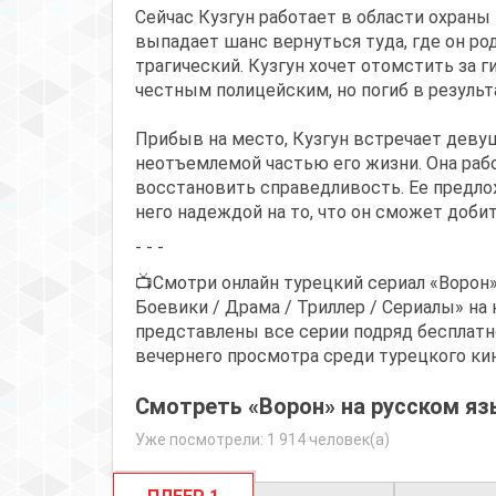
Сейчас Кузгун работает в области охраны
выпадает шанс вернуться туда, где он род
трагический. Кузгун хочет отомстить за 
честным полицейским, но погиб в резуль
Прибыв на место, Кузгун встречает девуш
неотъемлемой частью его жизни. Она раб
восстановить справедливость. Ее предло
него надеждой на то, что он сможет добит
- - -
📺Смотри онлайн турецкий сериал «Ворон»
Боевики / Драма / Триллер / Сериалы» на 
представлены все серии подряд бесплатно
вечернего просмотра среди турецкого кин
Смотреть «Ворон» на русском яз
Уже посмотрели: 1 914 человек(а)