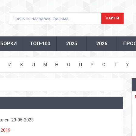
БОРКИ
ТОП-100
2025
2026
ПРО
И
К
Л
М
Н
О
П
Р
С
Т
У
влен:
23-05-2023
:
2019