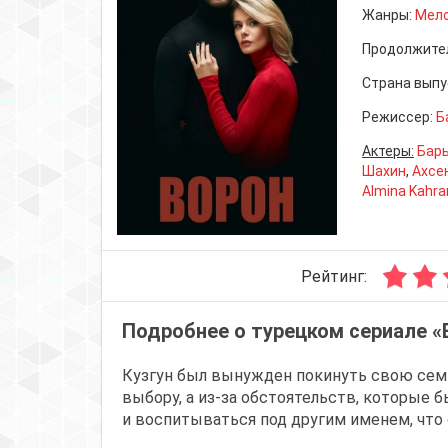
Жанры:
Мел
Продолжите
Страна выпу
Режиссер:
Б
Актеры:
Бар
Шахин
,
Ахсе
Almina Kahr
Рейтинг:
Подробнее о турецком сериале «
Кузгун был вынужден покинуть свою семь
выбору, а из-за обстоятельств, которые 
и воспитываться под другим именем, что с