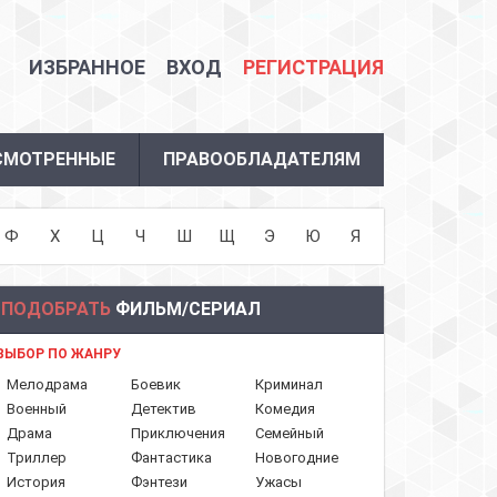
ИЗБРАННОЕ
ВХОД
РЕГИСТРАЦИЯ
СМОТРЕННЫЕ
ПРАВООБЛАДАТЕЛЯМ
Ф
Х
Ц
Ч
Ш
Щ
Э
Ю
Я
ПОДОБРАТЬ
ФИЛЬМ/СЕРИАЛ
ВЫБОР ПО ЖАНРУ
Мелодрама
Боевик
Криминал
Военный
Детектив
Комедия
Драма
Приключения
Семейный
Триллер
Фантастика
Новогодние
История
Фэнтези
Ужасы