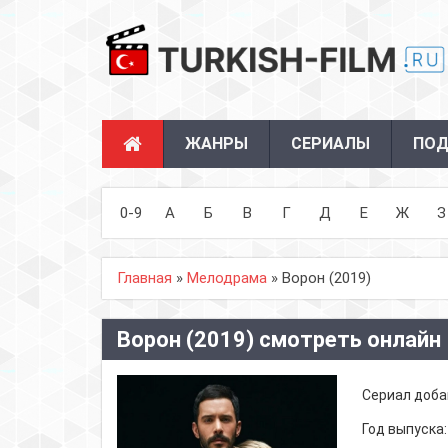
ЖАНРЫ
СЕРИАЛЫ
ПОД
0-9
А
Б
В
Г
Д
Е
Ж
З
Главная
»
Мелодрама
» Ворон (2019)
Ворон (2019) смотреть онлайн
Сериал доба
Год выпуска