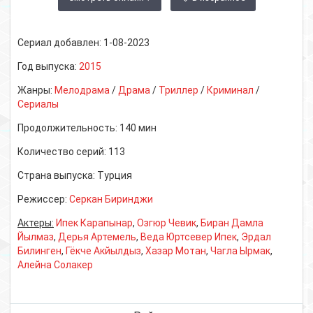
Сериал добавлен:
1-08-2023
Год выпуска:
2015
Жанры:
Мелодрама
/
Драма
/
Триллер
/
Криминал
/
Сериалы
Продолжительность:
140 мин
Количество серий:
113
Страна выпуска:
Турция
Режиссер:
Серкан Биринджи
Актеры:
Ипек Карапынар
,
Озгюр Чевик
,
Биран Дамла
Йылмаз
,
Дерья Артемель
,
Веда Юртсевер Ипек
,
Эрдал
Билинген
,
Гёкче Акйылдыз
,
Хазар Мотан
,
Чагла Ырмак
,
Алейна Солакер