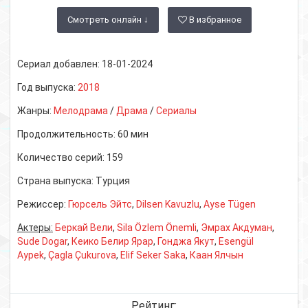
Смотреть онлайн ↓
В избранное
Сериал добавлен:
18-01-2024
Год выпуска:
2018
Жанры:
Мелодрама
/
Драма
/
Сериалы
Продолжительность:
60 мин
Количество серий:
159
Страна выпуска:
Турция
Режиссер:
Гюрсель Эйтс
,
Dilsen Kavuzlu
,
Ayse Tügen
Актеры:
Беркай Вели
,
Sila Özlem Önemli
,
Эмрах Акдуман
,
Sude Dogar
,
Кеико Белир Ярар
,
Гонджа Якут
,
Esengül
Aypek
,
Çagla Çukurova
,
Elif Seker Saka
,
Каан Ялчын
Рейтинг: