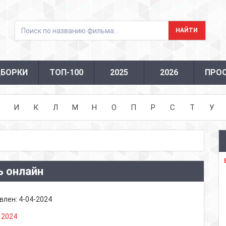
БОРКИ
ТОП-100
2025
2026
ПРО
И
К
Л
М
Н
О
П
Р
С
Т
У
ь онлайн
влен:
4-04-2024
:
2024