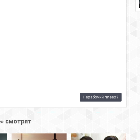
Нерабочий плеер?
е» смотрят