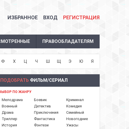
ИЗБРАННОЕ
ВХОД
РЕГИСТРАЦИЯ
СМОТРЕННЫЕ
ПРАВООБЛАДАТЕЛЯМ
Ф
Х
Ц
Ч
Ш
Щ
Э
Ю
Я
ПОДОБРАТЬ
ФИЛЬМ/СЕРИАЛ
ВЫБОР ПО ЖАНРУ
Мелодрама
Боевик
Криминал
Военный
Детектив
Комедия
Драма
Приключения
Семейный
Триллер
Фантастика
Новогодние
История
Фэнтези
Ужасы