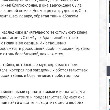
к ней благосклонна, и она вынуждена была
чь своей семье. Несмотря на трудности, Озге
алант шеф-повара, обретая таким образом
, наследника влиятельного текстильного клана
х женихов в Стамбуле, Арат влюбляется в
т отклик в ее сердце. Их отношения
переезжает в роскошный особняк семьи Гирайлы.
 столь безоблачной, как кажется.
тайны, которые ее муж скрывал от нее.
Жале, которая при загадочных обстоятельствах
есой тайны, и Озге начинает собственное
огочисленными препятствиями и испытаниями,
райлы, интриги и предательства. Однако она
нии найти ответы и защитить свою любовь.