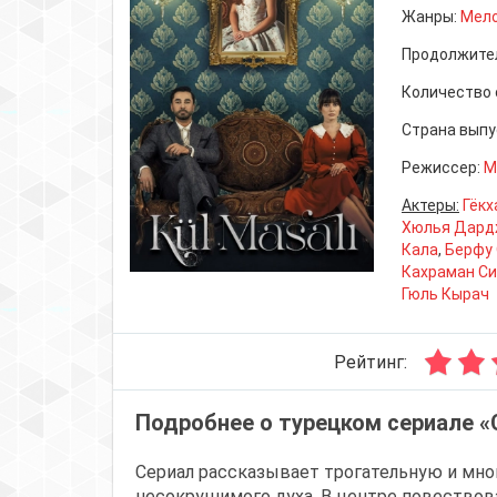
Жанры:
Мел
Продолжите
Количество 
Страна выпу
Режиссер:
М
Актеры:
Гёкх
Хюлья Дард
Кала
,
Берфу
Кахраман С
Гюль Кырач
Рейтинг:
Подробнее о турецком сериале «
Сериал рассказывает трогательную и мно
несокрушимого духа. В центре повествова