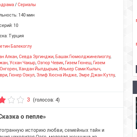
одрама
/
Сериалы
льность:
140 мин
серий:
10
ска:
Турция
етин Балекоглу
ан Алкан
,
Севда Эргинджи
,
Башак Гюмюлджинелиоглу
,
жан
,
Усхан Чакыр
,
Озгюр Чевик
,
Гизем Гюнеш
,
Гизем
 Онгорен
,
Хандан Йылдырым
,
Илькер Сами Кылыч
,
иври
,
Гюнер Озкул
,
Элиф Хюсна Индже
,
Эмре Джан Кутлу
,
3
(голосов:
4
)
Сказка о пепле»
гогранную историю любви, семейных тайн и
ния находится Озге, молодая женщина из