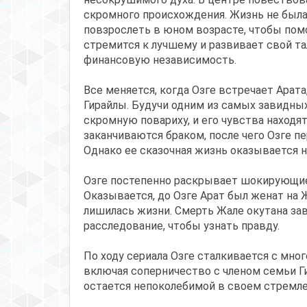
скромного происхождения. Жизнь не была 
повзрослеть в юном возрасте, чтобы помо
стремится к лучшему и развивает свой т
финансовую независимость.
Все меняется, когда Озге встречает Арата
Гирайлы. Будучи одним из самых завидны
скромную повариху, и его чувства находя
заканчиваются браком, после чего Озге 
Однако ее сказочная жизнь оказывается не
Озге постепенно раскрывает шокирующие 
Оказывается, до Озге Арат был женат на 
лишилась жизни. Смерть Жале окутана зав
расследование, чтобы узнать правду.
По ходу сериала Озге сталкивается с мн
включая соперничество с членом семьи Ги
остается непоколебимой в своем стремле