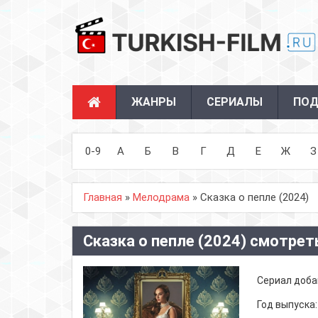
ЖАНРЫ
СЕРИАЛЫ
ПОД
0-9
А
Б
В
Г
Д
Е
Ж
З
Главная
»
Мелодрама
» Сказка о пепле (2024)
Сказка о пепле (2024) смотрет
Сериал доба
Год выпуска