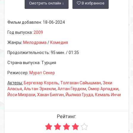
Смотреть онлайн ↓
В избранное
Фильм добавлен:
18-06-2024
Год выпуска:
2009
Жанры:
Мелодрама
/
Комедия
Продолжительность:
95 мин. / 01:35
Страна выпуска:
Турция
Режиссер:
Мурат Секер
Актеры:
Бергюзар Корель
,
Толгахан Сайышман
,
Зеки
Аласья
,
Альтан Эркекли
,
Алтан Гёрдюм
,
Омюр Арпаджи
,
Йоси Мизрахи
,
Хакан Билгин
,
Йылмаз Груда
,
Кемаль Инчи
Рейтинг: