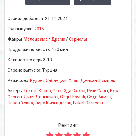
Сериал добавлен:
21-11-2024
Год выпуска:
2015
Жанры:
Мелодрама
/
Драма
/
Сериалы
Продолжительность:
120 мин
Количество серий:
13
Страна выпуска:
Турция
Режиссер:
Кудрет Сабанджи
,
Улаш Джихан Шимшек
Актеры:
Гёкхан Кесер
,
Рювейда Оксюз
,
Рухи Сары
,
Бурак
Серген
,
Диля Данышман
,
Özgül Kavruk
,
Седа Акман
,
Гювен Хокна
,
Эсра Кызылдоган
,
Buket Dereoglu
Рейтинг: