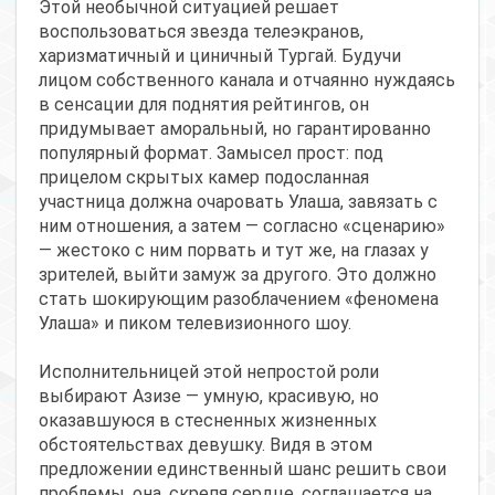
Этой необычной ситуацией решает
воспользоваться звезда телеэкранов,
харизматичный и циничный Тургай. Будучи
лицом собственного канала и отчаянно нуждаясь
в сенсации для поднятия рейтингов, он
придумывает аморальный, но гарантированно
популярный формат. Замысел прост: под
прицелом скрытых камер подосланная
участница должна очаровать Улаша, завязать с
ним отношения, а затем — согласно «сценарию»
— жестоко с ним порвать и тут же, на глазах у
зрителей, выйти замуж за другого. Это должно
стать шокирующим разоблачением «феномена
Улаша» и пиком телевизионного шоу.
Исполнительницей этой непростой роли
выбирают Азизе — умную, красивую, но
оказавшуюся в стесненных жизненных
обстоятельствах девушку. Видя в этом
предложении единственный шанс решить свои
проблемы, она, скрепя сердце, соглашается на