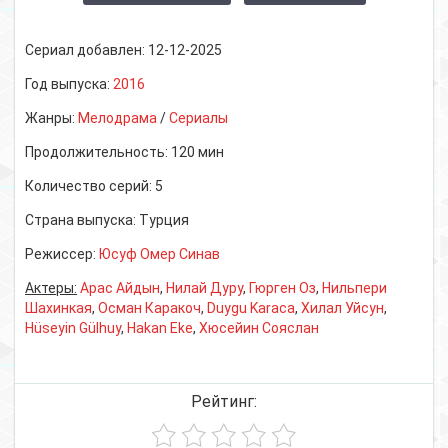
Сериал добавлен:
12-12-2025
Год выпуска:
2016
Жанры:
Мелодрама
/
Сериалы
Продолжительность:
120 мин
Количество серий:
5
Страна выпуска:
Турция
Режиссер:
Юсуф Омер Синав
Актеры:
Арас Айдын
,
Нилай Дуру
,
Гюрген Оз
,
Нильпери
Шахинкая
,
Осман Каракоч
,
Duygu Karaca
,
Хилал Уйсун
,
Hüseyin Gülhuy
,
Hakan Eke
,
Хюсейин Сояслан
Рейтинг: