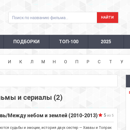
ПОДБОРКИ
ТОП-100
2025
И
К
Л
М
Н
О
П
Р
С
Т
У
льмы и сериалы (2)
вь/Между небом и землей (2010-2013)
5
из 5
аются судьбы и эмоции, история двух сестер — Хаввы и Топрак