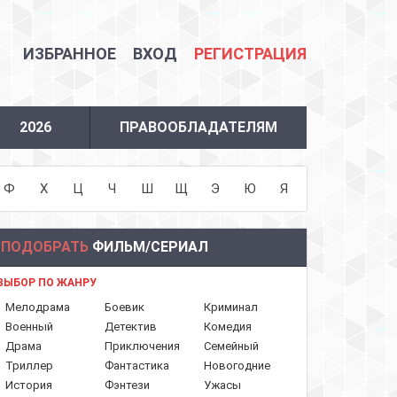
ИЗБРАННОЕ
ВХОД
РЕГИСТРАЦИЯ
2026
ПРАВООБЛАДАТЕЛЯМ
Ф
Х
Ц
Ч
Ш
Щ
Э
Ю
Я
ПОДОБРАТЬ
ФИЛЬМ/СЕРИАЛ
ВЫБОР ПО ЖАНРУ
Мелодрама
Боевик
Криминал
Военный
Детектив
Комедия
Драма
Приключения
Семейный
Триллер
Фантастика
Новогодние
История
Фэнтези
Ужасы