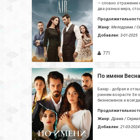
— словно отражение к
два разных мира, сто
Продолжительност
Жанр:
Мелодрама / С
Добавлен:
3-01-2025
771
По имени Весна
Бахар - добрая и отз
раннем возрасте. Ее 
бизнесменов и всегда 
Продолжительност
Жанр:
Драма / Сериа
Добавлен:
21-03-2024