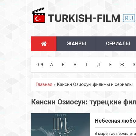
ЖАНРЫ
СЕРИАЛЫ
0-9
А
Б
В
Г
Д
Е
Ж
З
Главная
» Кансин Озиосун: фильмы и сериалы
Кансин Озиосун: турецкие фи
Небесная любо
В мире, где переплет