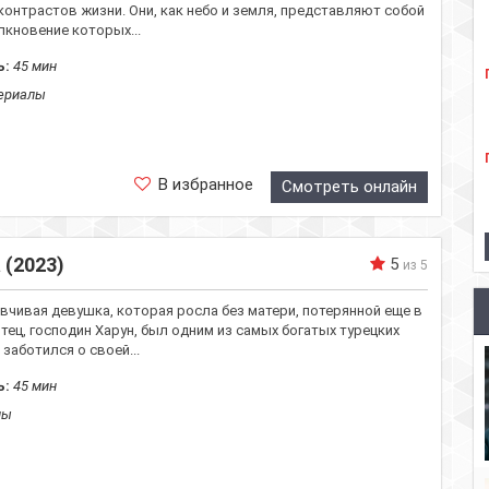
онтрастов жизни. Они, как небо и земля, представляют собой
лкновение которых...
ь:
45 мин
ериалы
В избранное
Смотреть онлайн
 (2023)
5
из 5
ывчивая девушка, которая росла без матери, потерянной еще в
отец, господин Харун, был одним из самых богатых турецких
заботился о своей...
ь:
45 мин
лы