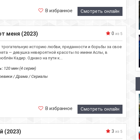
В избранное
Смотреть онлайн
т меня (2023)
0
из 5
 трогательную историю любви, преданности и борьбы за свое
жета — девушка невероятной красоты по имени Аслы, в
блён Кадир. Однако на пути к...
ь:
120 мин (4 серии)
евики / Драма / Сериалы
В избранное
Смотреть онлайн
 (2023)
3
из 5