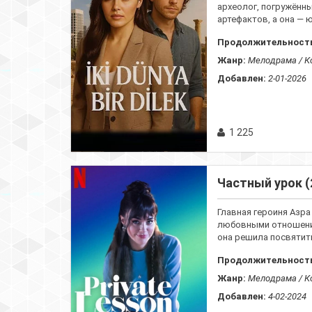
археолог, погружённы
артефактов, а она — 
Продолжительност
Жанр:
Мелодрама / К
Добавлен:
2-01-2026
1 225
Частный урок (
Главная героиня Азр
любовными отношения
она решила посвятить
Продолжительност
Жанр:
Мелодрама / К
Добавлен:
4-02-2024