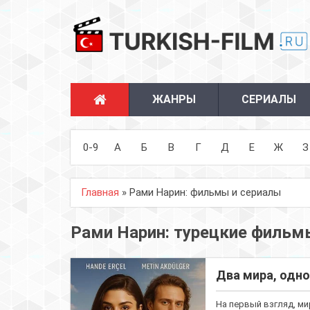
ЖАНРЫ
СЕРИАЛЫ
0-9
А
Б
В
Г
Д
Е
Ж
З
Главная
» Рами Нарин: фильмы и сериалы
Рами Нарин: турецкие фильмы
Два мира, одно
На первый взгляд, м