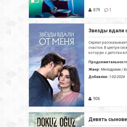
879
1
Звезды вдали о
Сериал рассказывает
счастье. В центре сю
которую с детства влю
Продолжительност
Жанр:
Мелодрама / Бо
Добавлен:
1-02-2024
906
Девять сыновей