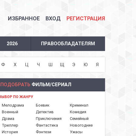
ИЗБРАННОЕ
ВХОД
РЕГИСТРАЦИЯ
2026
ПРАВООБЛАДАТЕЛЯМ
Ф
Х
Ц
Ч
Ш
Щ
Э
Ю
Я
ПОДОБРАТЬ
ФИЛЬМ/СЕРИАЛ
ВЫБОР ПО ЖАНРУ
Мелодрама
Боевик
Криминал
Военный
Детектив
Комедия
Драма
Приключения
Семейный
Триллер
Фантастика
Новогодние
История
Фэнтези
Ужасы