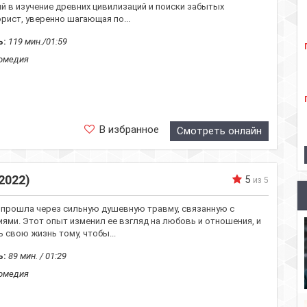
й в изучение древних цивилизаций и поиски забытых
юрист, уверенно шагающая по...
ь:
119 мин./01:59
омедия
В избранное
Смотреть онлайн
2022)
5
из 5
а прошла через сильную душевную травму, связанную с
ми. Этот опыт изменил ее взгляд на любовь и отношения, и
 свою жизнь тому, чтобы...
ь:
89 мин. / 01:29
омедия