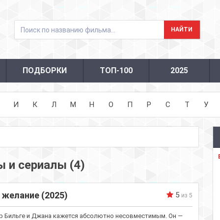
ПОДБОРКИ
ТОП-100
2025
И
К
Л
М
Н
О
П
Р
С
Т
У
 и сериалы (4)
 желание (2025)
5
из 5
ир Бильге и Джана кажется абсолютно несовместимым. Он —