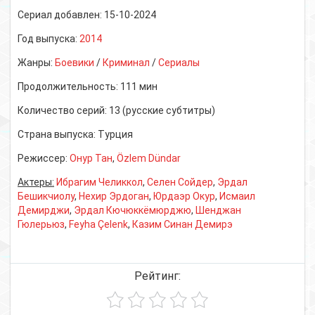
Сериал добавлен:
15-10-2024
Год выпуска:
2014
Жанры:
Боевики
/
Криминал
/
Сериалы
Продолжительность:
111 мин
Количество серий:
13 (русские субтитры)
Страна выпуска:
Турция
Режиссер:
Онур Тан
,
Özlem Dündar
Актеры:
Ибрагим Челиккол
,
Селен Сойдер
,
Эрдал
Бешикчиолу
,
Нехир Эрдоган
,
Юрдаэр Окур
,
Исмаил
Демирджи
,
Эрдал Кючюккёмюрджю
,
Шенджан
Гюлерьюз
,
Feyha Çelenk
,
Казим Синан Демирэ
Рейтинг: