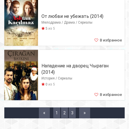
От любви не убежать (2014)
Мелодрама / Драма / Сериалы
5
из 5
В избранное
Нападение на дворец Чыраган
(2014)
История / Сериалы
0
из 5
В избранное
«
»
1
2
3