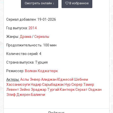
Смотреть онлайн ↓
В избранное
Сериал добавлен:
19-01-2026
Год выпуска:
2014
Жанры:
Драма
/
Сериалы
Продолжительность:
100 мин
Количество серий:
4
Страна выпуска:
Турция
Режиссер:
Волкан Коджатюрк
Актеры:
Аслы Энвер Алиджан Юджесой Шебнем
Хассанисоуги Надир Сарыбаджак Нур Сюрер Тамер
Левент Зейно Эраджар Тургай Кантюрк Серхат Озджан
Элиф Джерен Баликчи